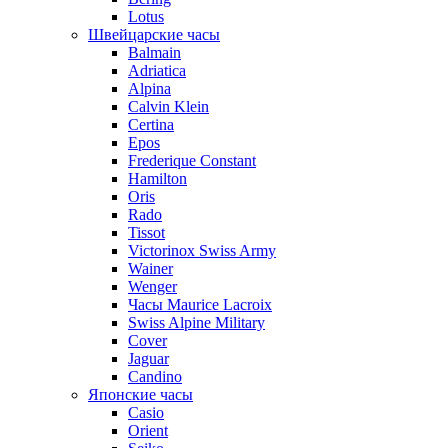
Lotus
Швейцарские часы
Balmain
Adriatica
Alpina
Calvin Klein
Certina
Epos
Frederique Constant
Hamilton
Oris
Rado
Tissot
Victorinox Swiss Army
Wainer
Wenger
Часы Maurice Lacroix
Swiss Alpine Military
Cover
Jaguar
Candino
Японские часы
Casio
Orient