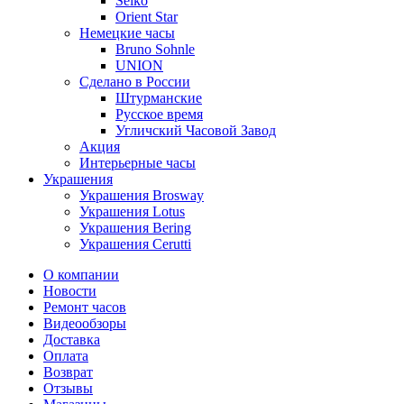
Seiko
Orient Star
Немецкие часы
Bruno Sohnle
UNION
Сделано в России
Штурманские
Русское время
Угличский Часовой Завод
Акция
Интерьерные часы
Украшения
Украшения Brosway
Украшения Lotus
Украшения Bering
Украшения Cerutti
О компании
Новости
Ремонт часов
Видеообзоры
Доставка
Оплата
Возврат
Отзывы