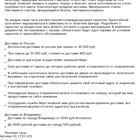
метров, позволит плавать и нырять. Корпус и браслет часов изготовлены из стали,
серебристого цвета. Классическая с
кладная застежка. Минеральное стекло.
Светящиеся стрелки, вращающийся безель, светящиеся индексы.
На каждые наши часы распространяется международная гарантия. Гарантийный
срок может варьироваться в зависимости от политики бренда. Подробнее о
гарантии на конкретные часы можете уточнить у наших менеджеров. В комплекте
документов, поставляемых с часами, обязательно будет идти справка об условиях
гарантии и гарантийного обслуживания.
Доставка по России
Бесплатная доставка по россии при заказе от 30 000 руб.
При заказе до 30 000 руб. стоимость доставки 900 руб.
Доставку из рук в руки осуществляет компания Major.
Срок доставки от одного до четырех рабочих дней, в зависимости от направления.
В небольших населенных пунктах доставка до двери не производится, получателя
вызывают на отделение связи для получения отправления.
При оформлении доставки обязательно укажите свой почтовый адрес (с индексом)
и контактный телефон.
Нахождение вашего отправления можно отслеживать по номеру, который мы вам
предоставим на сайте компании.
Сотрудники службы Major позвонят вам для согласования времени доставки. все
отправления вручаются лично адресату под расписку.
Доставка по Владимиру
Доставка по городу Владимиру от 5000 руб бесплатно.
До 5000 рублей доставка по городу 500 рублей.
Похожие часы
Артикул 01.1731.123