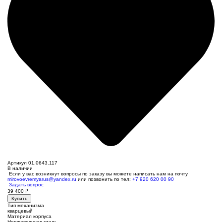
Артикул 01.0643.117
В наличии
Если у вас возникнут вопросы по заказу вы можете написать нам на почту
mirovoevremyarus@yandex.ru
или позвонить по тел:
+7 920 620 00 90
Задать вопрос
39 400
₽
Купить
Тип механизма
кварцевый
Материал корпуса
Нержавеющая сталь