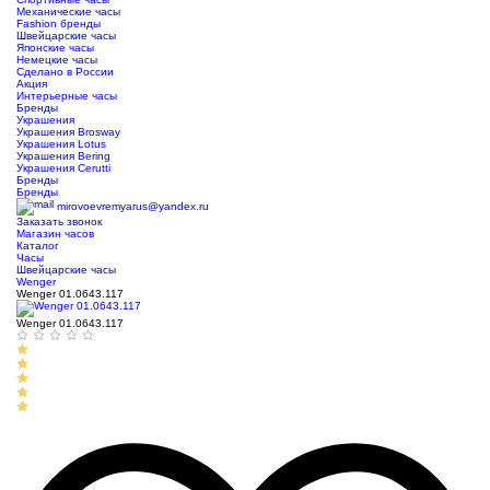
Механические часы
Fashion бренды
Швейцарские часы
Японские часы
Немецкие часы
Сделано в России
Акция
Интерьерные часы
Бренды
Украшения
Украшения Brosway
Украшения Lotus
Украшения Bering
Украшения Cerutti
Бренды
Бренды
mirovoevremyarus@yandex.ru
Заказать звонок
Магазин часов
Каталог
Часы
Швейцарские часы
Wenger
Wenger 01.0643.117
Wenger 01.0643.117