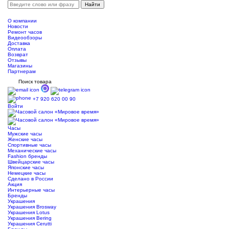
О компании
Новости
Ремонт часов
Видеообзоры
Доставка
Оплата
Возврат
Отзывы
Магазины
Партнерам
Поиск товара
+7 920 620 00 90
Войти
Часы
Мужские часы
Женские часы
Спортивные часы
Механические часы
Fashion бренды
Швейцарские часы
Японские часы
Немецкие часы
Сделано в России
Акция
Интерьерные часы
Бренды
Украшения
Украшения Brosway
Украшения Lotus
Украшения Bering
Украшения Cerutti