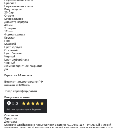
Браслет
Нержавеющая сталь
Водозащита
20 бар
Стекло
Минеральное
Диаметр корпуса
43 мм
Толщина
12 мм
Форма корпуса
Круглая
Пол
Мужской
Цвет корпуса
Стальной
Цвет безеля
Черный
Цвет циферблата
Черный
Люминесцентное покрытие
Да
Гарантия 24 месяца
Бесплатная доставка по РФ
при заказе от 30.000 руб.
Товар сертифицирован
Бонусная система
Описание
Гарантия
Доставка
Мужские швейцарские часы Wenger Seaforce 01.0643.117 - стильный и яркий
аксессуар, кварцевый механизм с высокой точностью. Класс водозащиты: 200