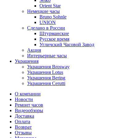
Seiko
Orient Star
Немецкие часы
Bruno Sohnle
UNION
Сделано в России
Штурманские
Русское время
Угличский Часовой Завод
Акция
Интерьерные часы
Украшения
Украшения Brosway
Украшения Lotus
Украшения Bering
Украшения Cerutti
О компании
Новости
Ремонт часов
Видеообзоры
Доставка
Оплата
Возврат
Отзывы