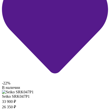
-22%
В наличии
Seiko SRK047P1
33 900
₽
26 350
₽