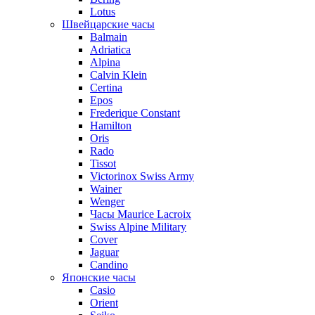
Lotus
Швейцарские часы
Balmain
Adriatica
Alpina
Calvin Klein
Certina
Epos
Frederique Constant
Hamilton
Oris
Rado
Tissot
Victorinox Swiss Army
Wainer
Wenger
Часы Maurice Lacroix
Swiss Alpine Military
Cover
Jaguar
Candino
Японские часы
Casio
Orient