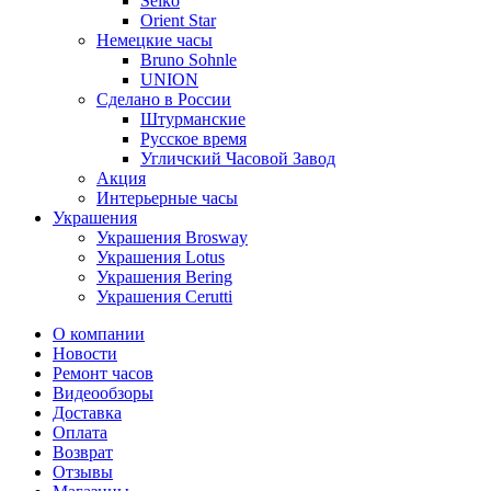
Seiko
Orient Star
Немецкие часы
Bruno Sohnle
UNION
Сделано в России
Штурманские
Русское время
Угличский Часовой Завод
Акция
Интерьерные часы
Украшения
Украшения Brosway
Украшения Lotus
Украшения Bering
Украшения Cerutti
О компании
Новости
Ремонт часов
Видеообзоры
Доставка
Оплата
Возврат
Отзывы