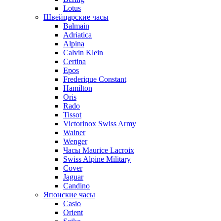
Lotus
Швейцарские часы
Balmain
Adriatica
Alpina
Calvin Klein
Certina
Epos
Frederique Constant
Hamilton
Oris
Rado
Tissot
Victorinox Swiss Army
Wainer
Wenger
Часы Maurice Lacroix
Swiss Alpine Military
Cover
Jaguar
Candino
Японские часы
Casio
Orient