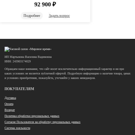
92 900
₽
Подробнее
Задать вопрос
ИП Мартынова Василина Вадимовна
ИНН: 243903174029
Обращаем ваше внимание, что сайт носит исключительно информационный характер и ни при
каких условиях не является публичной офертой. Подробную информацию о наличии товара, ценах
и условиях приобретения, пожалуйста, уточняйте у наших менеджеров.
ПОКУПАТЕЛЯМ
Доставка
Оплата
Возврат
Политика обработки персональных данных
Согласие Пользователя на обработку персональных данных
Система лояльности