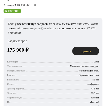
Артикул 3504.131.96.16.30
В наличии
Если у вас возникнут вопросы по заказу вы можете написать нам на
почту
mirovoevremyarus@yandex.ru
или позвонить по тел:
+7 920
620 00 90
Задать вопрос
175 900
₽
Купить
Коллекция
Diver
Тип механизма
Механизм с автоподзаводом
Материал корпуса
Нержавеющая сталь
Браслет
Нержавеющая сталь
Водозащита
50 бар
Стекло
сапфировое
Диаметр корпуса
41,5 мм
Толщина
13,3 мм
Форма корпуса
Круглая
Пол
Мужской