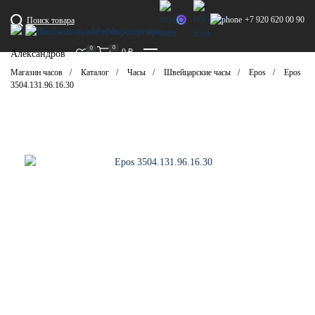
+7 920 620 00 90
Поиск товара
0
0
0
₽
Александров
Магазин часов
Каталог
Часы
Швейцарские часы
Epos
Epos
3504.131.96.16.30