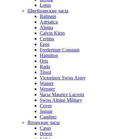
Lotus
Швейцарские часы
Balmain
Adriatica
Alpina
Calvin Klein
Certina
Epos
Frederique Constant
Hamilton
Oris
Rado
Tissot
Victorinox Swiss Army
Wainer
Wenger
Часы Maurice Lacroix
Swiss Alpine Military
Cover
Jaguar
Candino
Японские часы
Casio
Orient