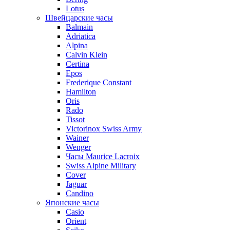
Lotus
Швейцарские часы
Balmain
Adriatica
Alpina
Calvin Klein
Certina
Epos
Frederique Constant
Hamilton
Oris
Rado
Tissot
Victorinox Swiss Army
Wainer
Wenger
Часы Maurice Lacroix
Swiss Alpine Military
Cover
Jaguar
Candino
Японские часы
Casio
Orient