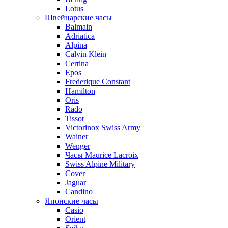
Lotus
Швейцарские часы
Balmain
Adriatica
Alpina
Calvin Klein
Certina
Epos
Frederique Constant
Hamilton
Oris
Rado
Tissot
Victorinox Swiss Army
Wainer
Wenger
Часы Maurice Lacroix
Swiss Alpine Military
Cover
Jaguar
Candino
Японские часы
Casio
Orient