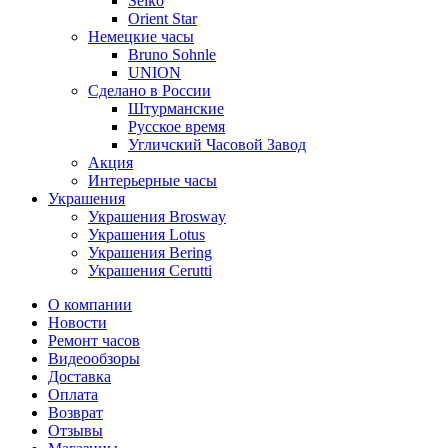
Seiko
Orient Star
Немецкие часы
Bruno Sohnle
UNION
Сделано в России
Штурманские
Русское время
Угличский Часовой Завод
Акция
Интерьерные часы
Украшения
Украшения Brosway
Украшения Lotus
Украшения Bering
Украшения Cerutti
О компании
Новости
Ремонт часов
Видеообзоры
Доставка
Оплата
Возврат
Отзывы